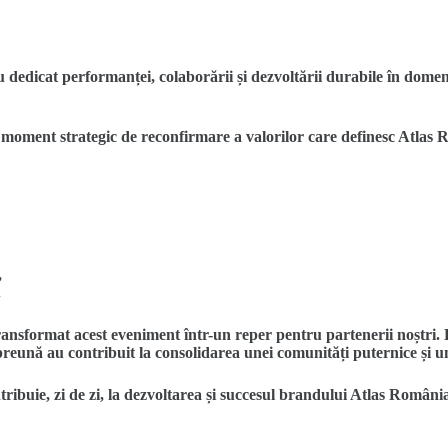
u dedicat performanței, colaborării și dezvoltării durabile în domen
 moment strategic de reconfirmare a valorilor care definesc
Atlas 
,
.
transformat acest eveniment într-un reper pentru partenerii noștri. 
preună au contribuit la consolidarea unei comunități puternice și un
ribuie, zi de zi, la dezvoltarea și succesul brandului Atlas Români