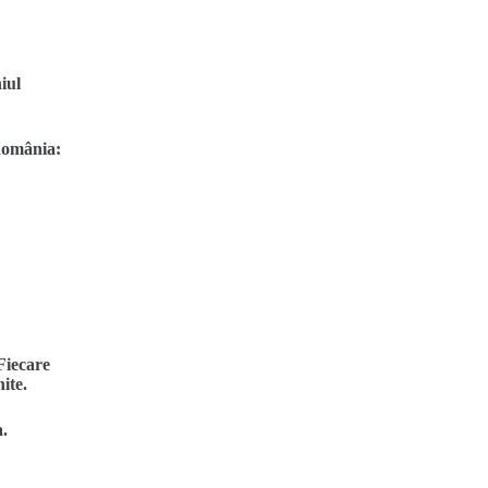
iul
România
:
Fiecare
ite.
a.