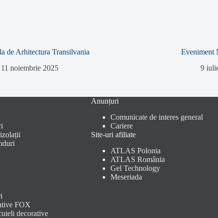
la de Arhitectura Transilvania
Eveniment 
11 noiembrie 2025
9 iul
Anunțuri
Comunicate de interes general
i
Cariere
zolații
Site-uri afiliate
nduri
ATLAS Polonia
ATLAS România
Gel Technology
Meseriada
i
ative FOX
uieli decorative