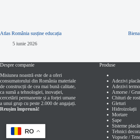
Atlas România susține educația
Biena
5 iunie 2026
Despre companie
Produse
Misiunea noastră este de a oferi
consumatorului din România materiale
Adezivi placăr
de construcții de cea mai bună calitate,
Adezivi termoi
ca sumă a tehnologiei, inovației,
Amorse / Gru
cercetării permanente și a forței umane
Chituri de rost
a unui grup cu peste 2.000 de angajați.
Gleturi
Reușim împreună!
Hidroizolații
Mortare
Șape
Sisteme placăr
RO
Tehnici decor
Vopsele / Tenc