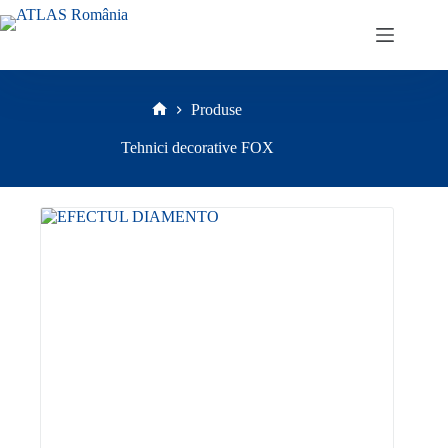
Sari
la
conținut
Produse
Prima
pagină
Tehnici decorative FOX