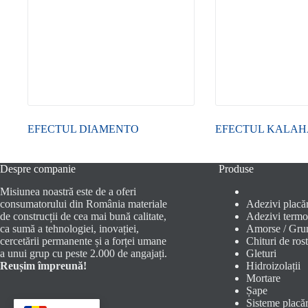
EFECTUL DIAMENTO
EFECTUL KALAH
Despre companie
Produse
Misiunea noastră este de a oferi
consumatorului din România materiale
Adezivi placăr
de construcții de cea mai bună calitate,
Adezivi termoi
ca sumă a tehnologiei, inovației,
Amorse / Gru
cercetării permanente și a forței umane
Chituri de rost
a unui grup cu peste 2.000 de angajați.
Gleturi
Reușim împreună!
Hidroizolații
Mortare
Șape
Sisteme placăr