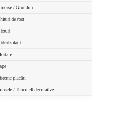
morse / Grunduri
hituri de rost
leturi
idroizolații
ortare
ape
isteme placări
opsele / Tencuieli decorative