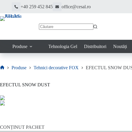
Sari
+40 259 452 845
office@cesal.ro
la
conținut
Niciun
rezultat
Produse
Tehnologia Gel
Distribuitori
Noutăți
Produse
Tehnici decorative FOX
EFECTUL SNOW DU
Prima
pagină
EFECTUL SNOW DUST
CONȚINUT PACHET