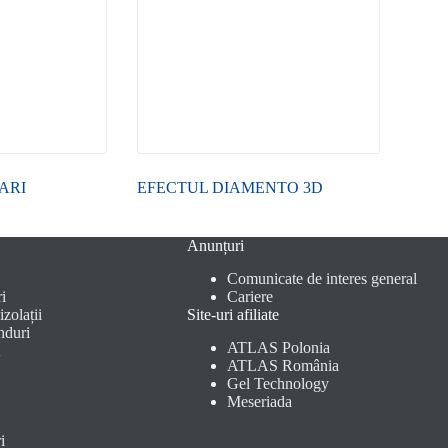
ARI
EFECTUL DIAMENTO 3D
Anunțuri
Comunicate de interes general
i
Cariere
zolații
Site-uri afiliate
nduri
ATLAS Polonia
ATLAS România
Gel Technology
Meseriada
i