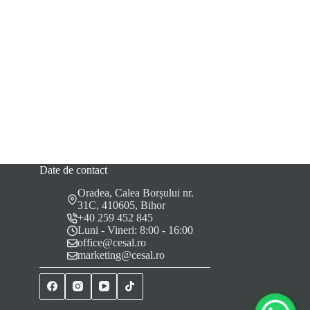
Date de contact
Oradea, Calea Borșului nr.
31C, 410605, Bihor
+40 259 452 845
Luni - Vineri: 8:00 - 16:00
office@cesal.ro
marketing@cesal.ro