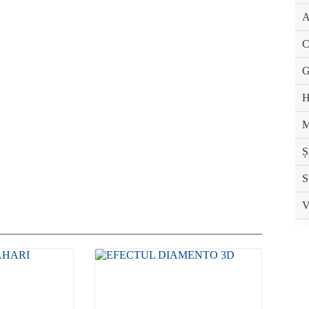
A
C
G
H
M
Ș
S
V