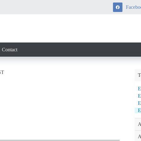
Facebo
Contact
ST
T
E
E
A
A