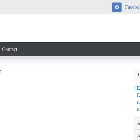
Facebo
Contact
O
T
E
E
A
A