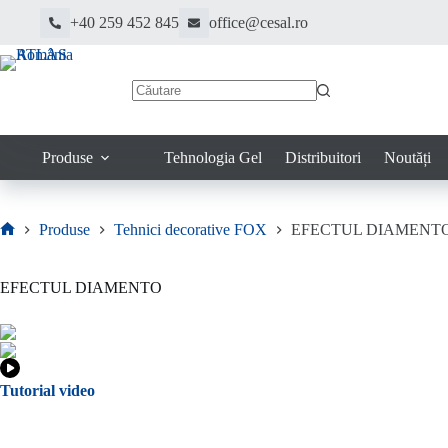
Sari
+40 259 452 845
office@cesal.ro
la
conținut
Niciun
rezultat
Produse
Tehnologia Gel
Distribuitori
Noutăți
Produse
Tehnici decorative FOX
EFECTUL DIAMENT
Prima
pagină
EFECTUL DIAMENTO
Tutorial video