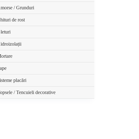
morse / Grunduri
hituri de rost
leturi
idroizolații
ortare
ape
isteme placări
opsele / Tencuieli decorative