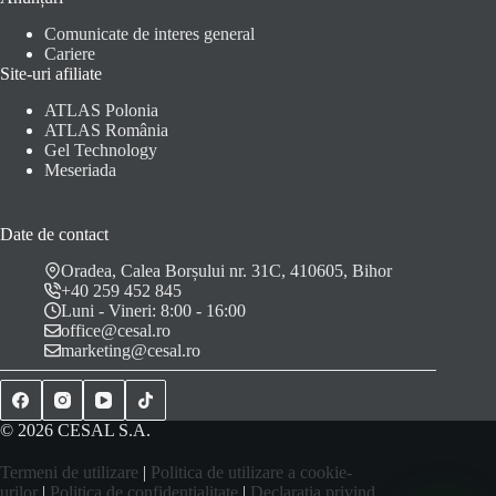
Comunicate de interes general
Cariere
Site-uri afiliate
ATLAS Polonia
ATLAS România
Gel Technology
Meseriada
Date de contact
Oradea, Calea Borșului nr. 31C, 410605, Bihor
+40 259 452 845
Luni - Vineri: 8:00 - 16:00
office@cesal.ro
marketing@cesal.ro
© 2026 CESAL S.A.
Termeni de utilizare
|
Politica de utilizare a cookie-
urilor
|
Politica de confidențialitate
|
Declarația privind