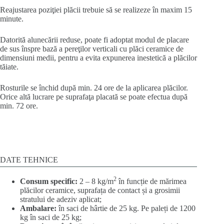
Reajustarea poziţiei plăcii trebuie să se realizeze în maxim 15
minute.
Datorită alunecării reduse, poate fi adoptat modul de placare
de sus înspre bază a pereţilor verticali cu plăci ceramice de
dimensiuni medii, pentru a evita expunerea inestetică a plăcilor
tăiate.
Rosturile se închid după min. 24 ore de la aplicarea plăcilor.
Orice altă lucrare pe suprafaţa placată se poate efectua după
min. 72 ore.
DATE TEHNICE
2
Consum specific:
2 – 8 kg/m
în funcție de mărimea
plăcilor ceramice, suprafața de contact și a grosimii
stratului de adeziv aplicat;
Ambalare:
în saci de hârtie de 25 kg. Pe paleți de 1200
kg în saci de 25 kg;