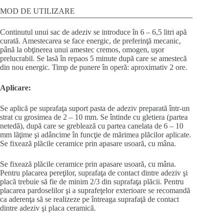
MOD DE UTILIZARE
Continutul unui sac de adeziv se introduce în 6 – 6,5 litri apă
curată. Amestecarea se face energic, de preferinţă mecanic,
până la obţinerea unui amestec cremos, omogen, uşor
prelucrabil. Se lasă în repaos 5 minute după care se amestecă
din nou energic. Timp de punere în operă: aproximativ 2 ore.
Aplicare:
Se aplică pe suprafaţa suport pasta de adeziv preparată într-un
strat cu grosimea de 2 – 10 mm. Se întinde cu gletiera (partea
netedă), după care se greblează cu partea canelata de 6 – 10
mm lăţime şi adâncime în funcţie de mărimea plăcilor aplicate.
Se fixează plăcile ceramice prin apasare usoară, cu mâna.
Se fixează plăcile ceramice prin apasare usoară, cu mâna.
Pentru placarea pereţilor, suprafaţa de contact dintre adeziv şi
placă trebuie să fie de minim 2/3 din suprafaţa plăcii. Pentru
placarea pardoselilor şi a suprafeţelor exterioare se recomandă
ca aderenţa să se realizeze pe întreaga suprafaţă de contact
dintre adeziv şi placa ceramică.