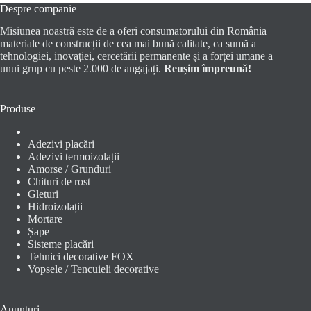
Despre companie
Misiunea noastră este de a oferi consumatorului din România
materiale de construcții de cea mai bună calitate, ca sumă a
tehnologiei, inovației, cercetării permanente și a forței umane a
unui grup cu peste 2.000 de angajați.
Reușim împreună!
Produse
Adezivi placări
Adezivi termoizolații
Amorse / Grunduri
Chituri de rost
Gleturi
Hidroizolații
Mortare
Șape
Sisteme placări
Tehnici decorative FOX
Vopsele / Tencuieli decorative
Anunțuri