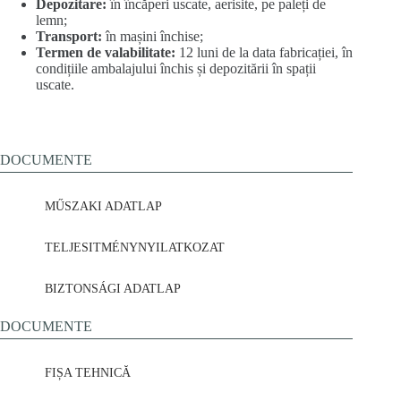
Depozitare:
în încăperi uscate, aerisite, pe paleți de
lemn;
Transport:
în mașini închise;
Termen de valabilitate:
12 luni de la data fabricației, în
condițiile ambalajului închis și depozitării în spații
uscate.
DOCUMENTE
MŰSZAKI ADATLAP
TELJESITMÉNYNYILATKOZAT
BIZTONSÁGI ADATLAP
DOCUMENTE
FIȘA TEHNICĂ