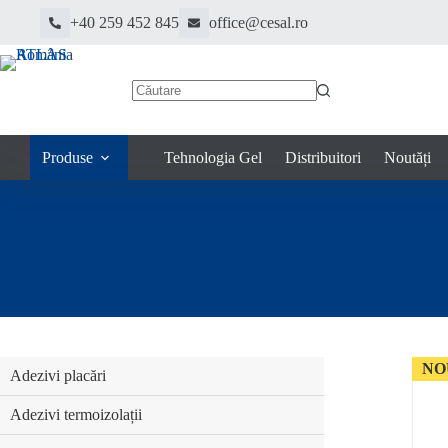
Sari
+40 259 452 845
office@cesal.ro
la
conținut
Niciun
rezultat
Produse
Tehnologia Gel
Distribuitori
Noutăți
NO
Adezivi placări
Adezivi termoizolații