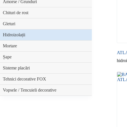
Amorse / Grunduri
Chituri de rost
Gleturi
Hidroizolații
Mortare
ATL
Șape
hidro
Sisteme placări
Tehnici decorative FOX
Vopsele / Tencuieli decorative