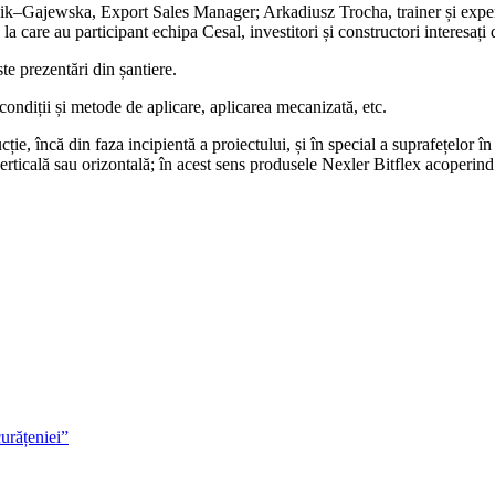
–Gajewska, Export Sales Manager; Arkadiusz Trocha, trainer și expert 
a care au participant echipa Cesal, investitori și constructori interesați
te prezentări din șantiere.
 condiții și metode de aplicare, aplicarea mecanizată, etc.
cție, încă din faza incipientă a proiectului, și în special a suprafețelor î
rticală sau orizontală; în acest sens produsele Nexler Bitflex acoperind 
curățeniei”