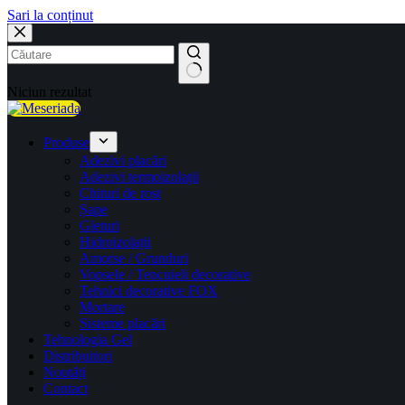
Sari la conținut
Niciun rezultat
Produse
Adezivi placări
Adezivi termoizolații
Chituri de rost
Șape
Gleturi
Hidroizolații
Amorse / Grunduri
Vopsele / Tencuieli decorative
Tehnici decorative FOX
Mortare
Sisteme placări
Tehnologia Gel
Distribuitori
Noutăți
Contact