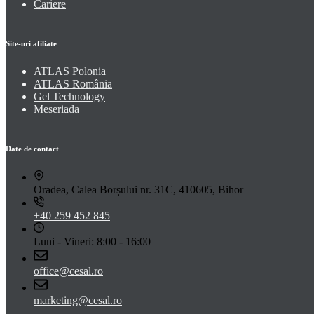
Cariere
Site-uri afiliate
ATLAS Polonia
ATLAS România
Gel Technology
Meseriada
Date de contact
Oradea, Calea Borșului nr. 31C, 410605, Bihor
+40 259 452 845
Luni - Vineri: 8:00 - 16:00
office@cesal.ro
marketing@cesal.ro