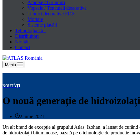
Amorse / Grunduri
Vopsele / Tencuieli decorative
Tehnici decorative FOX
Mortare
Sisteme placări
Tehnologia Gel
Distribuitori
Noutăți
Contact
Meniu
NOUTĂȚI
O nouă generație de hidroizolaț
2 iunie 2021
Un alt brand de excepție al grupului Atlas, Izohan, a lansat de curân
de hidroizolații bituminoase, bazată pe o tehnologie de producție inovat