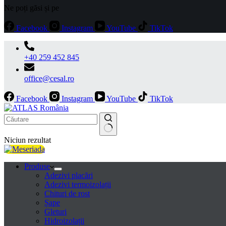
Ne poți găsi și pe
Facebook
Instagram
YouTube
TikTok
+40 259 452 845
office@cesal.ro
Facebook
Instagram
YouTube
TikTok
Niciun rezultat
Produse
Adezivi placări
Adezivi termoizolații
Chituri de rost
Șape
Gleturi
Hidroizolații