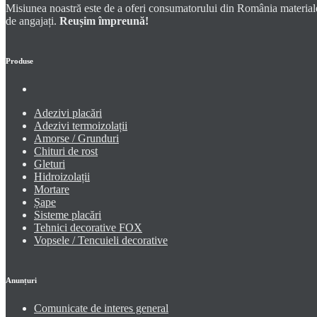
Misiunea noastră este de a oferi consumatorului din România materiale 
de angajați.
Reușim împreună!
Produse
Adezivi placări
Adezivi termoizolații
Amorse / Grunduri
Chituri de rost
Gleturi
Hidroizolații
Mortare
Șape
Sisteme placări
Tehnici decorative FOX
Vopsele / Tencuieli decorative
Anunțuri
Comunicate de interes general