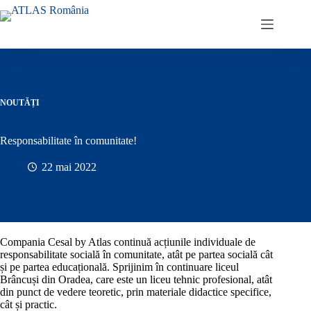
Sari
la
conținut
NOUTĂȚI
Responsabilitate în comunitate!
22 mai 2022
Compania Cesal by Atlas continuă acțiunile individuale de
responsabilitate socială în comunitate, atât pe partea socială cât
și pe partea educațională. Sprijinim în continuare liceul
Brâncuși din Oradea, care este un liceu tehnic profesional, atât
din punct de vedere teoretic, prin materiale didactice specifice,
cât și practic.