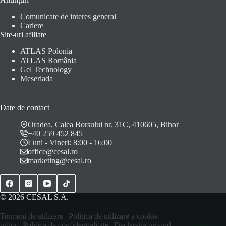
Comunicate de interes general
Cariere
Site-uri afiliate
ATLAS Polonia
ATLAS România
Gel Technology
Meseriada
Date de contact
Oradea, Calea Borșului nr. 31C, 410605, Bihor
+40 259 452 845
Luni - Vineri: 8:00 - 16:00
office@cesal.ro
marketing@cesal.ro
© 2026 CESAL S.A.
Termeni de utilizare
|
Politica de utilizare a cookie-
urilor
|
Politica de confidențialitate
|
Declarația privind