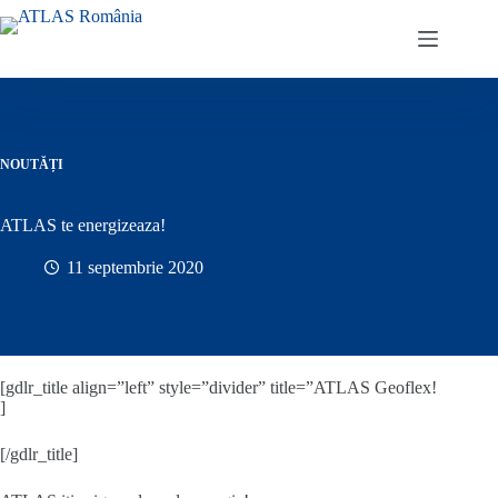
Sari
la
conținut
NOUTĂȚI
ATLAS te energizeaza!
11 septembrie 2020
[gdlr_title align=”left” style=”divider” title=”ATLAS Geoflex!
]
[/gdlr_title]