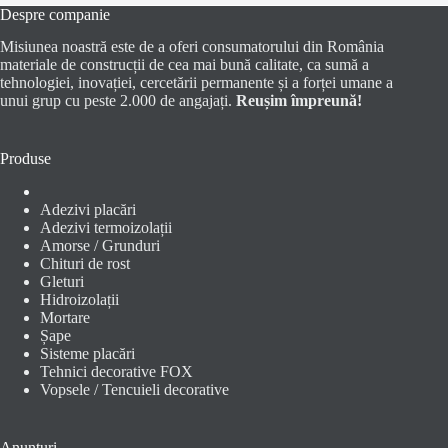
Despre companie
Misiunea noastră este de a oferi consumatorului din România
materiale de construcții de cea mai bună calitate, ca sumă a
tehnologiei, inovației, cercetării permanente și a forței umane a
unui grup cu peste 2.000 de angajați.
Reușim împreună!
Produse
Adezivi placări
Adezivi termoizolații
Amorse / Grunduri
Chituri de rost
Gleturi
Hidroizolații
Mortare
Șape
Sisteme placări
Tehnici decorative FOX
Vopsele / Tencuieli decorative
Anunțuri