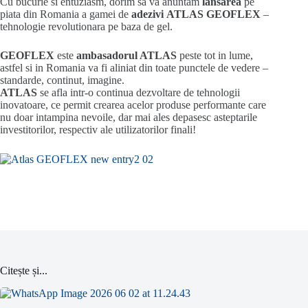
Cu bucurie si entuziasm, dorim sa va anuntam
lansarea
pe
piata din Romania a gamei de
adezivi ATLAS GEOFLEX
–
tehnologie revolutionara pe baza de gel.
GEOFLEX
este
ambasadorul ATLAS
peste tot in lume,
astfel si in Romania va fi aliniat din toate punctele de vedere –
standarde, continut, imagine.
ATLAS
se afla intr-o continua dezvoltare de tehnologii
inovatoare, ce permit crearea acelor produse performante care
nu doar intampina nevoile, dar mai ales depasesc asteptarile
investitorilor, respectiv ale utilizatorilor finali!
Citește și...