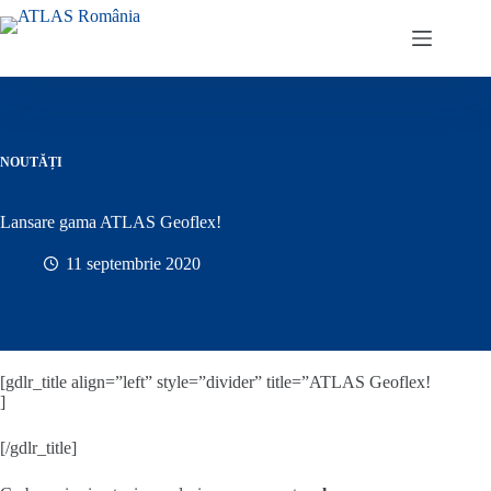
Sari
la
conținut
NOUTĂȚI
Lansare gama ATLAS Geoflex!
11 septembrie 2020
[gdlr_title align=”left” style=”divider” title=”ATLAS Geoflex!
]
[/gdlr_title]